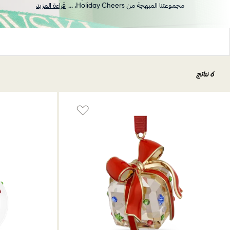
مجموعتنا المبهجة من Holiday Cheers،
...
قراءة المزيد
6 نتائج