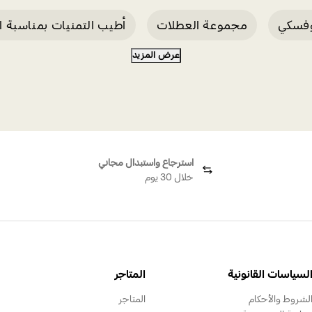
روفسكي
مجموعة العطلات
أطيب التمنيات بمناسبة ا
عرض المزيد
 زينة للاعياد
زينة زرقاء للعطلات
زينة عيد الميلاد 
استرجاع واستبدال مجاني
خلال 30 يوم
لسياسات القانونية
المتاجر
لشروط والأحكام
المتاجر