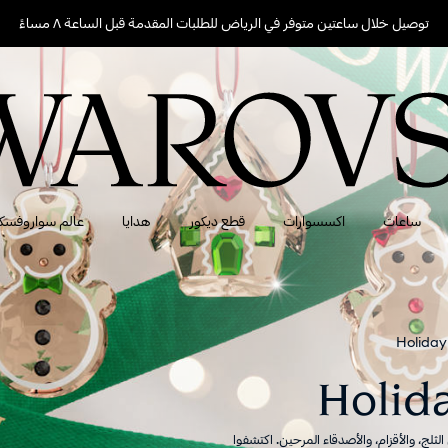
توصيل خلال ساعتين متوفر في الرياض للطلبات المقدمة قبل الساعة ٨ مساءً
ساعات
اكسسوارات
قطع ديكور
هدايا
عالم سواروفسك
Holiday
ثلج، والأقزام، والأصدقاء المرحين. اكتشفوا