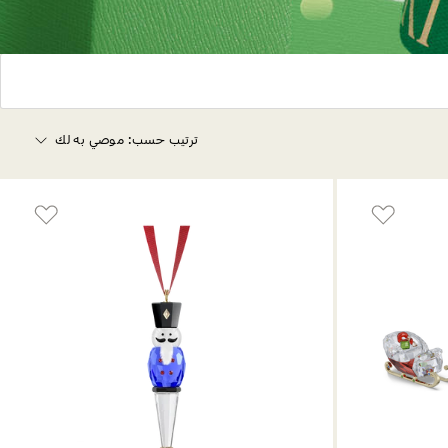
ترتيب حسب:
موصي به لك