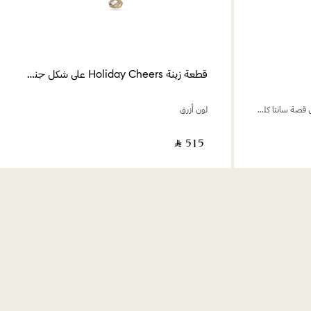
قطعة زينة Holiday Cheers على شكل جندي كسارة البندق
طقم قطع زينة Holiday Cheers يعكس قصة سانتا كلوز
لون أزرق
‎ ⃁ ⁦515⁩ ‎