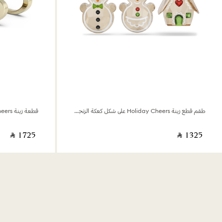
طقم قطع زينة Holiday Cheers على شكل كعكة الزنجبيل
قطعة زينة Holiday Cheers على شكل عربة سانتا كلوز
‎ ⃁ ⁦1725⁩ ‎
‎ ⃁ ⁦1325⁩ ‎