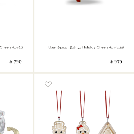
قطعة زينة Holiday Cheers على شكل صندوق هدايا
كرة زينة Holiday Cheers على شكل شجرة ورجل ثلج
‎ ⃁ ⁦750⁩ ‎
‎ ⃁ ⁦575⁩ ‎