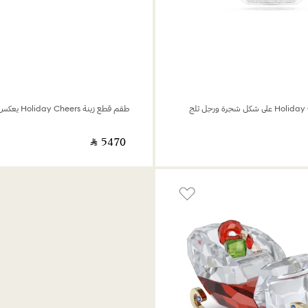
‎ ⃁ ⁦5470⁩ ‎