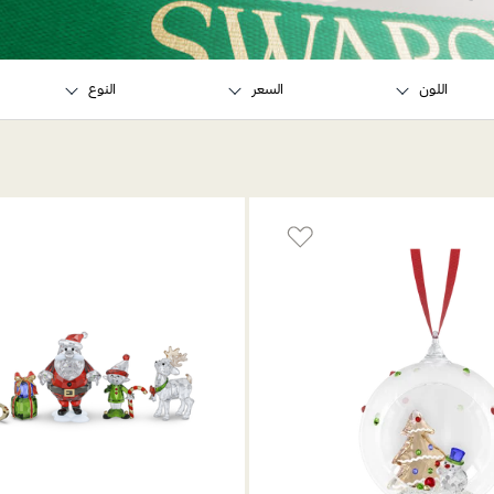
اللون
السعر
النوع