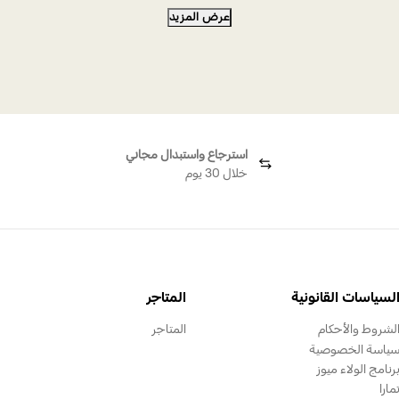
عرض المزيد
سوار ذهب عيار 18
استرجاع واستبدال مجاني
خلال 30 يوم
لسياسات القانونية
المتاجر
لشروط والأحكام
المتاجر
ياسة الخصوصية
رنامج الولاء ميوز
مارا