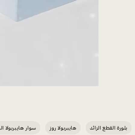
بلورة القطع الزائد
هايبربولا روز
سوار هايبربولا ال