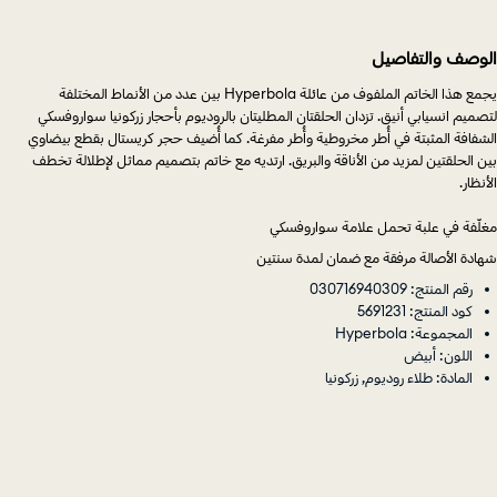
الوصف والتفاصيل
يجمع هذا الخاتم الملفوف من عائلة Hyperbola بين عدد من الأنماط المختلفة
لتصميم انسيابي أنيق. تزدان الحلقتان المطليتان بالروديوم بأحجار زركونيا سواروفسكي
الشفافة المثبتة في أُطر مخروطية وأُطر مفرغة. كما أُضيف حجر كريستال بقطع بيضاوي
بين الحلقتين لمزيد من الأناقة والبريق. ارتديه مع خاتم بتصميم مماثل لإطلالة تخطف
الأنظار.
مغلّفة في علبة تحمل علامة سواروفسكي
شهادة الأصالة مرفقة مع ضمان لمدة سنتين
رقم المنتج: 030716940309
كود المنتج: 5691231
المجموعة: Hyperbola
اللون: أبيض
المادة: طلاء روديوم, زركونيا