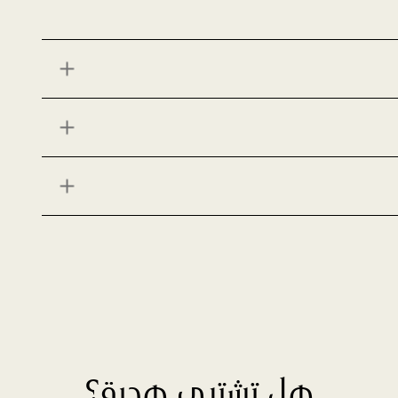
هل تشتري هدية؟