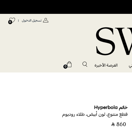
تسجيل الدخول
|
0
ي
الفرصة الأخيرة
0
خاتم Hyperbola
قطع متنوع، لون أبيض، طلاء روديوم
‎ ⃁ ⁦860⁩ ‎