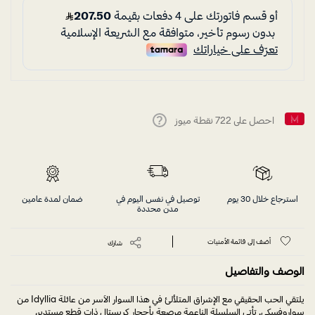
احصل على
722
نقطة ميوز
Help
استرجاع خلال 30 يوم
توصيل في نفس اليوم في
ضمان لمدة عامين
مدن محددة
أضف إلى قائمة الأمنيات
شارك
الوصف والتفاصيل
يلتقي الحب الحقيقي مع الإشراق المتلألئ في هذا السوار الآسر من عائلة Idyllia من
سواروفسكي. تأتي السلسلة الناعمة مرصعة بأحجار كريستال ذات قطع مستدير،