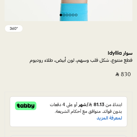
سوار Idyllia
قطع متنوع، شكل قلب وسهم، لون أبيض، طلاء روديوم
‎ ⃁ ⁦830⁩ ‎