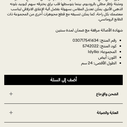
ومثبتة بإطار مطلي بالروديوم، بينما يتوسطها قلب براق يخترقه سهم كيوبيد بلونه
الذهبي الأنيق. يمكن تعديل المقاس بسهولة بفضل آلية الإغلاق الانزلاقي ليناسب
معصمك بكل راحة، كما يمكن تنسيقه مع قطع مجوهرات أخرى من المجموعة ذات
الطابع الرومانسي.
شهادة الأصالة مرفقة مع ضمان لمدة سنتين
رقم المنتج: 030717541634
كود المنتج: 5742022
المجموعة: Idyllia
اللون: أبيض
الطول الأقصى: 24 سم
أضف إلى السلة
الشحن والإرجاع
العناية والصيانة