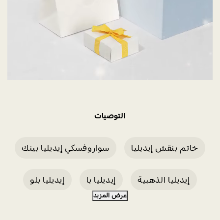
التوصيات
خاتم بنقش إيديليا
سواروفسكي إيديليا بينك
إيديليا الذهبية
إيديليا با
إيديليا بلو
عرض المزيد
ببغاء إيديليا
أناناس إيديليا