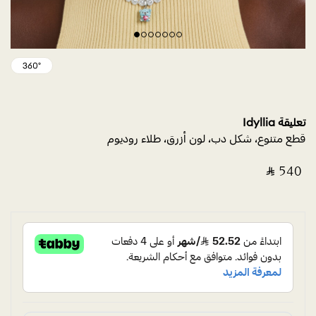
تعليقة Idyllia
قطع متنوع، شكل دب، لون أزرق، طلاء روديوم
‎ ⃁ ⁦540⁩ ‎