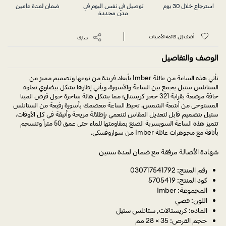
استرجاع خلال 30 يوم
توصيل في نفس اليوم في
ضمان لمدة عامين
مدن محددة
أضف إلى قائمة الأمنيات
شارك
الوصف والتفاصيل
تأتي هذه الساعة من عائلة Imber بأبعاد فريدة من نوعها وتصميم مميز من
الستانلس ستيل يجمع بين الساعة والأسورة. ويأتي إطارها بشكل بيضاوي تعلوه
حافة مرصعة بقرابة 321 حجر كريستال؛ مما يشكل هالة ساحرة حول قرص المينا
المستوحى من أشعة الشمس. تحيط الساعة معصمك بأسورة رفيعة من الستانلس
ستيل بتصميم قابل لتعديل المقاس لتنعمي بإطلالة مريحة وأنيقة في كل الأوقات.
تتميز هذه الساعة السويسرية الصنع بمقاومتها للماء حتى عمق 50 متراً وتنسجم
بأناقة مع مجوهرات عائلة Imber من سواروفسكي.
شهادة الأصالة مرفقة مع ضمان لمدة سنتين
رقم المنتج: 030717541792
كود المنتج: 5705419
المجموعة: Imber
اللون: فضي
المادة: كريستالات, ستانلس ستيل
حجم القرص: 35 × 28 مم