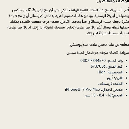
الوصف والتفاصيل
أضئ أسلوبك مع هذا الغطاء اللامع للهاتف الذكي. يتوافق مع آيفون® 17 برو ماكس
وشواحن آبل® الرسمية، ويتميز هذا التصميم الفريد بقماش كريستالي أزرق مع طباعة
مكبرة تجعله يشبه كريستالاً واحداً بحجمه الكامل. قطعة مرحة مفعمة بالضوء يمكنك
حملها معك يوميًا. آيفون® هي علامة تجارية مسجلة لشركة آبل إنك. آبل® هي علامة
تجارية مسجلة لشركة آبل إنك.
مغلّفة في علبة تحمل علامة سواروفسكي
شهادة الأصالة مرفقة مع ضمان لمدة سنتين
رقم المنتج: 030717344570
كود المنتج: 5737056
المجموعة: High
اللون: أزرق
المادة: كريستالات
موديل الجوال: iPhone® 17 Pro Max
الحجم: 16 × 8.4 × 1.5 سم