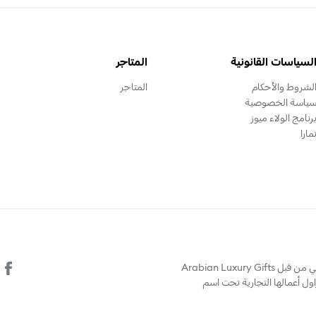
لسياسات القانونية
المتاجر
لشروط والأحكام
المتاجر
ياسة الخصوصية
رنامج الولاء ميوز
مارا
© يتم تشغيل هذا الموقع الالكتروني من قبل Arabian Luxury Gifts
Company  التي تزاول أعمالها التجارية تحت اسم