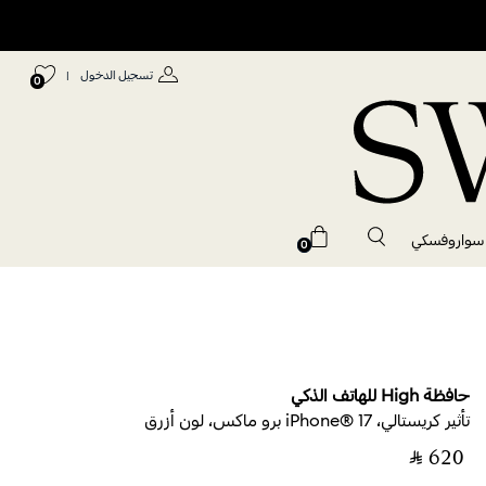
تسجيل الدخول
|
0
 سواروفسكي
0
حافظة High للهاتف الذكي
تأثير كريستالي، iPhone® 17 برو ماكس، لون أزرق
‎ ⃁ ⁦620⁩ ‎