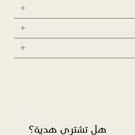
هل تشتري هدية؟