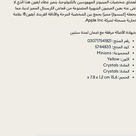
لعشاق شخصيات المينيونز المهووسين بالتكنولوجيا، يتميز غطاء آيفون هذا الذي لا
غنى عنه بعين المينيون الشهيرة المصنوعة من قماش الكريستال المميز لدينا، مما
يجعله إكسسوارًا مميزًا يجمع بين الشخصية المرحة والأناقة الفريدة. آيفون® علامة
تجارية مسجلة لشركة Apple Inc.
شهادة الأصالة مرفقة مع ضمان لمدة سنتين
رقم المنتج: 030717541821
كود المنتج: 5744833
المجموعة: Minions
اللون: Yellow
المادة: Crystals
المادة: Crystals
الحجم: 15.6 x 7.8 x 1.2 cm