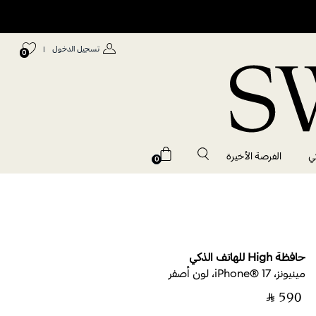
تسجيل الدخول
|
0
ي
الفرصة الأخيرة
0
حافظة High للهاتف الذكي
مينيونز، iPhone® 17، لون أصفر
‎ ⃁ ⁦590⁩ ‎