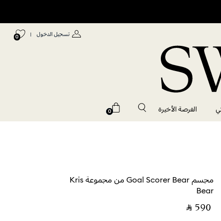
تسجيل الدخول
|
0
ي
الفرصة الأخيرة
0
مجسم Goal Scorer Bear من مجموعة Kris
Bear
‎ ⃁ ⁦590⁩ ‎