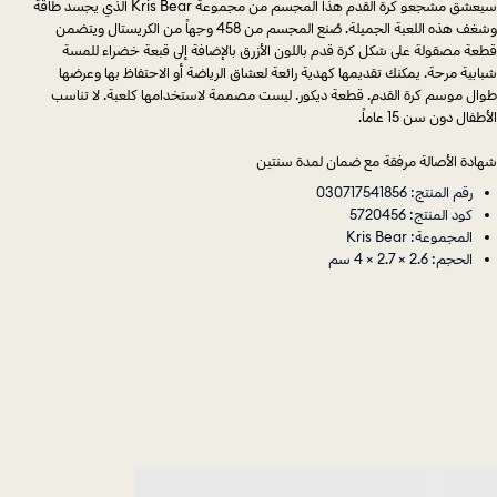
سيعشق مشجعو كرة القدم هذا المجسم من مجموعة Kris Bear الذي يجسد طاقة
وشغف هذه اللعبة الجميلة. صُنع المجسم من 458 وجهاً من الكريستال ويتضمن
قطعة مصقولة على شكل كرة قدم باللون الأزرق بالإضافة إلى قبعة خضراء للمسة
شبابية مرحة. يمكنك تقديمها كهدية رائعة لعشاق الرياضة أو الاحتفاظ بها وعرضها
طوال موسم كرة القدم. قطعة ديكور. ليست مصممة لاستخدامها كلعبة. لا تناسب
الأطفال دون سن 15 عاماً.
شهادة الأصالة مرفقة مع ضمان لمدة سنتين
رقم المنتج: 030717541856
كود المنتج: 5720456
المجموعة: Kris Bear
الحجم: 2.6 × 2.7 × 4 سم