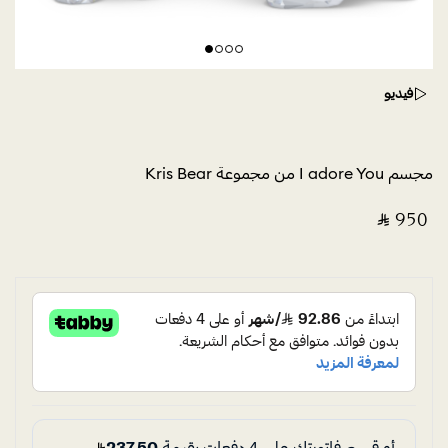
فيديو
مجسم I adore You من مجموعة Kris Bear
‎ ⃁ ⁦950⁩ ‎