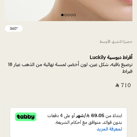
حصريًا للشرق الأوسط
أقراط دبوسية Luckily
ترصيع بافيه، شكل عين، لون أخضر، لمسة نهائية من الذهب عيار 18
قيراط
‎ ⃁ ⁦710⁩ ‎