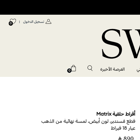
تسجيل الدخول
|
0
ي
الفرصة الأخيرة
0
أقراط حلقية Matrix
قطع مُستدير، لون أبيض، لمسة نهائية من الذهب
عيار 18 قيراط
‎ ⃁ ⁦890⁩ ‎