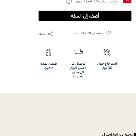
احصل على
774
نقطة ميوز
Help
أضف إلى السلة
أضف إلى قائمة الأمنيات
شارك
استرجاع خلال
توصيل في
ضمان لمدة
30 يوم
نفس اليوم
عامين
في مدن
محددة
الوصف والتفاصيل