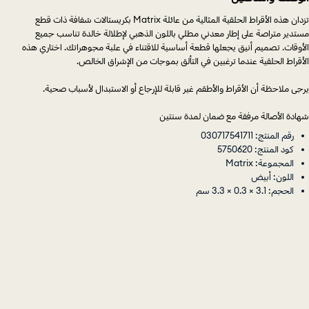
تزدان هذه الأقراط الحلقية المثالية من عائلة Matrix بكريستالات شفافة ذات قطع
مستدير متراصة على إطار معدني مطلي باللون الذهبي لإطلالة خالدة تناسب جميع
الأوقات. تصميم أنيق يجعلها قطعة أساسية للاقتناء في علبة مجوهراتك. اختاري هذه
الأقراط الحلقية عندما ترغبين في التألق بموجات من الإشراق الخالص.
يرجى ملاحظة أن الأقراط والأطقم غير قابلة للإرجاع أو الاستبدال لأسباب صحية.
شهادة الأصالة مرفقة مع ضمان لمدة سنتين
رقم المنتج: 030717541711
كود المنتج: 5750620
المجموعة: Matrix
اللون: أبيض
الحجم: 3.1 × 0.3 × 3.3 سم