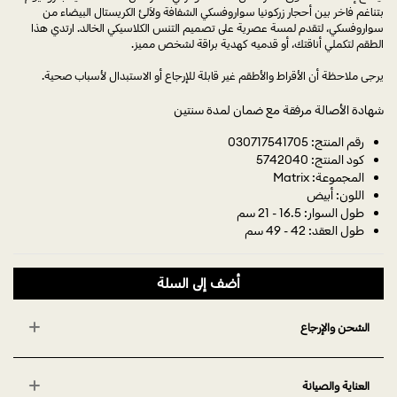
بتناغم فاخر بين أحجار زركونيا سواروفسكي الشفافة ولآلئ الكريستال البيضاء من
سواروفسكي، لتقدم لمسة عصرية على تصميم التنس الكلاسيكي الخالد. ارتدي هذا
الطقم لتكملي أناقتك، أو قدميه كهدية براقة لشخص مميز.
يرجى ملاحظة أن الأقراط والأطقم غير قابلة للإرجاع أو الاستبدال لأسباب صحية.
شهادة الأصالة مرفقة مع ضمان لمدة سنتين
رقم المنتج: 030717541705
كود المنتج: 5742040
المجموعة: Matrix
اللون: أبيض
طول السوار: 16.5 - 21 سم
طول العقد: 42 - 49 سم
أضف إلى السلة
الشحن والإرجاع
العناية والصيانة