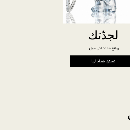
لجدّتك
روائع خالدة لكل جيل.
تسوّق هدايا لها