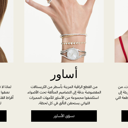
أساور
من القطع الراقية المزينة بأسطر من الكريستالات
ات. من
لماذا لا
المقصوصة بدقة إلى التصاميم المتألقة تحت الأضواء،
ئة إلى
نسّقوا ا
استكشفوا مجموعة من الأساور للأمهات المميزات
طعة التي
أقراط القل
اللواتي يستحقن التألق في كل لحظة.
ل
تسوّق الأساور