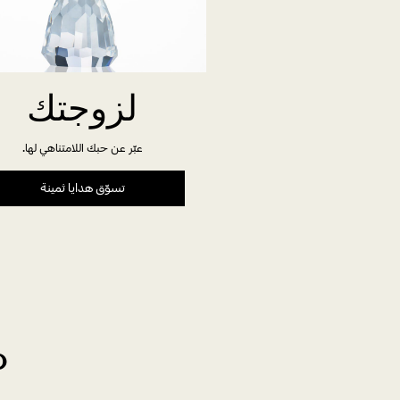
لزوجتك
عبّر عن حبك اللامتناهي لها.
تسوّق هدايا ثمينة
م