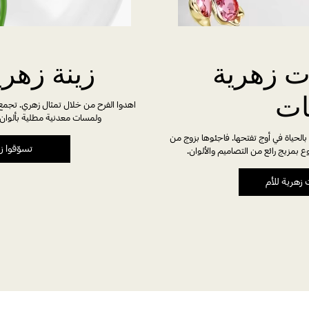
 زهرية
زينة زهري
ات
اهدوا الفرح من خلال تمثال زهري. تجم
ولمسات معدنية مطلية بألوان زا
طبيعة مع أزهار Idyllia النابضة بالحياة في أوج تفتحها. فاجئوها بزوج من
تسوّقوا زي
ع بمزيج رائع من التصاميم والألوان.
زهرية للأم