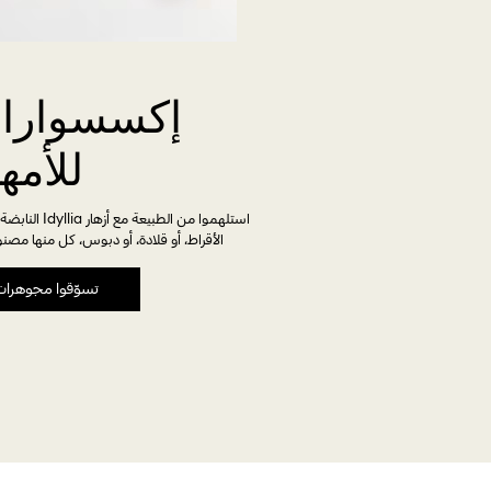
إكسسوارات
للأمه
استلهموا من ال
الأقراط، أو قلادة، أو دبوس، كل منها مصنو
تسوّقوا مجوهرات 