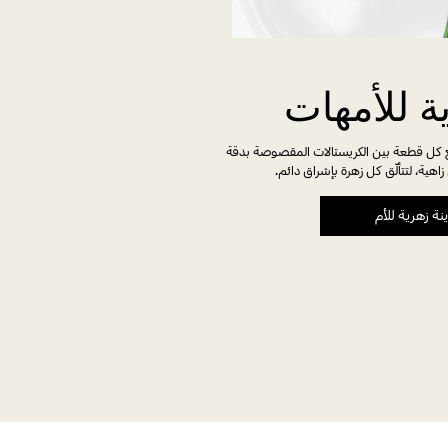
ة للأمهات
ع كل قطعة بين الكريستالات المقصوصة بدقة
هية، لتتألّق كل زهرة بإشراق دائم.
نة زهرية للأم