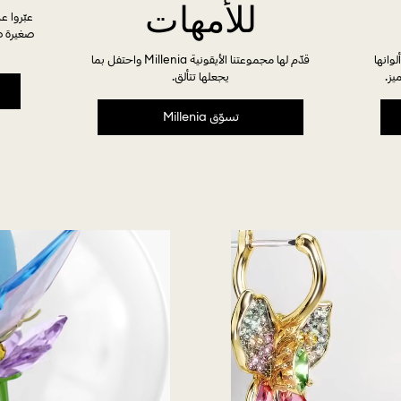
للأمهات
صغيرة ص
 وألوانها
قدّم لها مجموعتنا الأيقونية Millenia واحتفل بما
يز.
يجعلها تتألق.
تسوّق Millenia