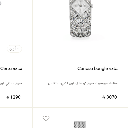
2 ألوان
ساعة Curiosa bangle
ساعة Certa
صناعة سويسرية، سوار كريستال، لون فضي، ستانلس ستيل
سوار معدني، لو
‎ ⃁ ⁦1290⁩ ‎
‎ ⃁ ⁦3070⁩ ‎