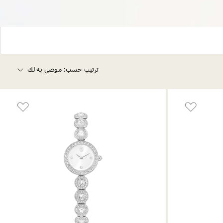
ترتيب حسب:
موصي به لك