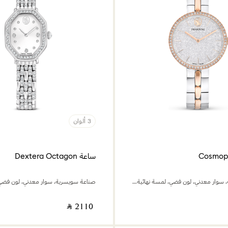
3 ألوان
ساعة Dextera Octagon
صناعة سويسرية، سوار معدني، لون فضي، لمسة نهائية من معادن مختلطة
‎ ⃁ ⁦2110⁩ ‎