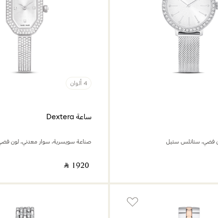
4 ألوان
ساعة Dextera
ن فضي، ستانلس ستيل
‎ ⃁ ⁦1920⁩ ‎