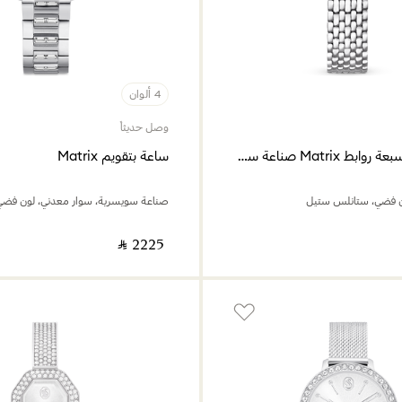
4 ألوان
وصل حديثاً
ساعة تنس بسبعة روابط Matrix صناعة سويسرية
ساعة بتقويم Matrix
ن فضي، ستانلس ستيل
‎ ⃁ ⁦2225⁩ ‎