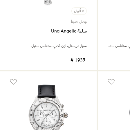
3 ألوان
وصل حديثاً
ساعة Una Angelic
صناعة سويسرية، سوار معدني، لون فضي، ستانلس ستيل
سوار كريستال، لون فضي، ستانلس ستيل
‎ ⃁ ⁦1935⁩ ‎