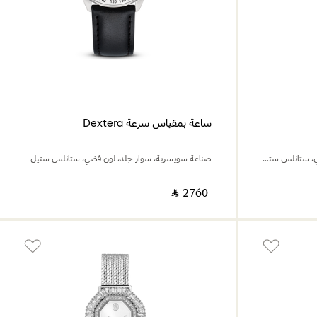
ساعة بمقياس سرعة Dextera
صناعة سويسرية، سوار معدني، لون فضي، ستانلس ستيل
صناعة سويسرية، سوار جلد، لون فضي، ستانلس ستيل
‎ ⃁ ⁦2760⁩ ‎