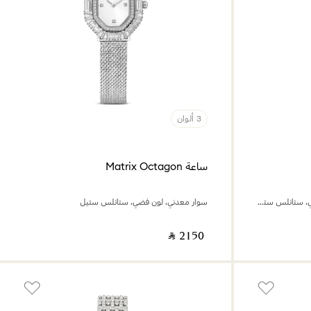
3 ألوان
ساعة Matrix Octagon
صناعة سويسرية، سوار معدني، لون فضي، ستانلس ستيل
سوار معدني، لون فضي، ستانلس ستيل
‎ ⃁ ⁦2150⁩ ‎