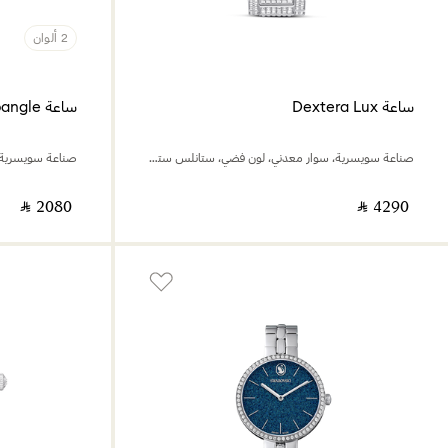
2 ألوان
ساعة Dextera Lux
ساعة Imber bangle
صناعة سويسرية، سوار معدني، لون فضي، ستانلس ستيل
‎ ⃁ ⁦2080⁩ ‎
‎ ⃁ ⁦4290⁩ ‎