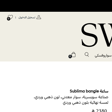
تسجيل الدخول
|
0
 سواروفسكي
0
ساعة Sublima bangle
صناعة سويسرية، سوار معدني، لون ذهبي وردي،
لمسة نهائية بلون ذهبي وردي
‎ ⃁ ⁦2380⁩ ‎