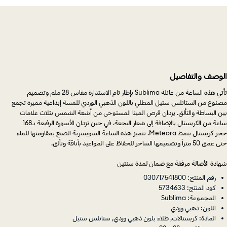
الوصف والتفاصيل
تأتي هذه الساعة من عائلة Sublima بإطار تام الاستدارة مقاس 28 ملم وتصميم
مصنوع من الستانلس ستيل المطلي باللون الذهبي الوردي للمسة إبداعية مميزة تجمع
بين البساطة والتألق. يزدان قرص المينا المستوحى من أشعة الشمس بثلاث علامات
ساعة من الكريستال بالإضافة إلى شعار البجعة، في حين تزدان الأسورة الرفيعة بـ168
حجر كريستال بنمط Meteora. تتميز هذه الساعة السويسرية الصنع بمقاومتها للماء
حتى عمق 50 متراً وتصميمها الساحر للحفاظ على المواعيد بأناقة وتألق.
شهادة الأصالة مرفقة مع ضمان لمدة سنتين
رقم المنتج: 030717541800
كود المنتج: 5734633
المجموعة: Sublima
اللون: ذهبي وردي
المادة: كريستالات, طلاء بلون ذهبي وردي, ستانلس ستيل