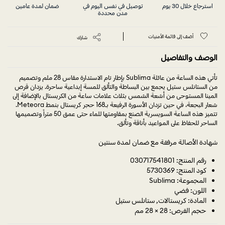
استرجاع خلال 30 يوم
توصيل في نفس اليوم في
ضمان لمدة عامين
مدن محددة
أضف إلى قائمة الأمنيات
شارك
الوصف والتفاصيل
تأتي هذه الساعة من عائلة Sublima بإطار تام الاستدارة مقاس 28 ملم وتصميم
من الستانلس ستيل يجمع بين البساطة والتألق للمسة إبداعية ساحرة. يزدان قرص
المينا المستوحى من أشعة الشمس بثلاث علامات ساعة من الكريستال بالإضافة إلى
شعار البجعة، في حين تزدان الأسورة الرفيعة بـ168 حجر كريستال بنمط Meteora.
تتميز هذه الساعة السويسرية الصنع بمقاومتها للماء حتى عمق 50 متراً وتصميمها
الساحر للحفاظ على المواعيد بأناقة وتألق.
شهادة الأصالة مرفقة مع ضمان لمدة سنتين
رقم المنتج: 030717541801
كود المنتج: 5730369
المجموعة: Sublima
اللون: فضي
المادة: كريستالات, ستانلس ستيل
حجم القرص: 28 × 28 مم