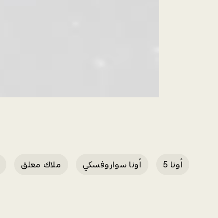
أونا 5
أونا سواروفسكي
ملاك معلق