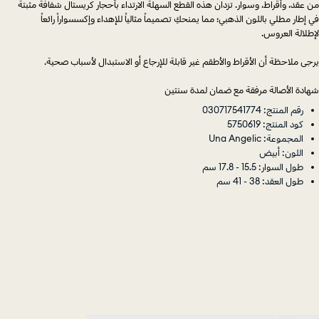
من عقد، وأقراط، وسوار. تزدان هذه القطع السهلة الارتداء بأحجار كريستال شفافة مثبتة
في إطار مطلي باللون الذهبي؛ مما يمنحكِ تصميماً مثالياً للإهداء وإكسسواراً رائعاً
لإطلالة العروس.
يرجى ملاحظة أن الأقراط والأطقم غير قابلة للإرجاع أو الاستبدال لأسباب صحية.
شهادة الأصالة مرفقة مع ضمان لمدة سنتين
رقم المنتج: 030717541774
كود المنتج: 5750619
المجموعة: Una Angelic
اللون: أبيض
طول السوار: 15.5 - 17.8 سم
طول العقد: 38 - 41 سم