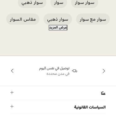
سوار سوار
سوار
سوار ذهبي
سوار مع سوار
سوار ذهبي
مقاس السوار
عرض المزيد
سوار من الذهب الأبيض
عرض ترويجي للأساور
سوار وردي
سوار سواروفسكي فضي
توصيل في نفس اليوم
في مدن محددة
عنّا
النشرة الأخبارية
السياسات القانونية
الأسئلة الشائعة
ماركة سواروفسكي
الشروط والأحكام