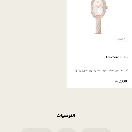
4 ألوان
ساعة Dextera
صناعة سويسرية، سوار معدني، لون ذهبي وردي، لمسة نهائية بلون ذهبي وردي
‎ ⃁ ⁦2330⁩ ‎
التوصيات