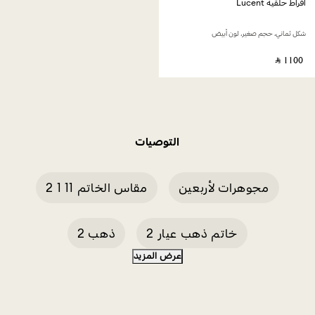
أقراط حلقية Lucent
شكل ثماني، حجم صغير، لون أبيض
‎ ⃁ ⁦1100⁩ ‎
التوصيات
مجوهرات لأربعين
مقاس الخاتم 11 1 2
خاتم ذهب عيار 2
ذهب 2
عرض المزيد