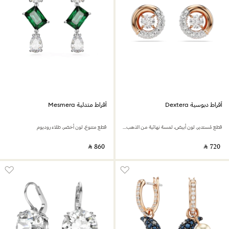
أقراط دبوسية Dextera
أقراط متدلية Mesmera
قطع مُستدير، لون أبيض، لمسة نهائية من الذهب الوردي عيار 18 قيراط
قطع متنوع، لون أخضر، طلاء روديوم
‎ ⃁ ⁦860⁩ ‎
‎ ⃁ ⁦720⁩ ‎