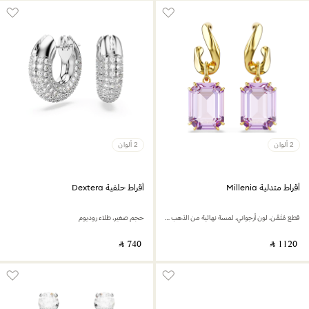
2 ألوان
2 ألوان
أقراط متدلية Millenia
أقراط حلقية Dextera
قطع مُثَمَّن، لون أرجواني، لمسة نهائية من الذهب عيار 18 قيراط
حجم صغير، طلاء روديوم
‎ ⃁ ⁦740⁩ ‎
‎ ⃁ ⁦1120⁩ ‎