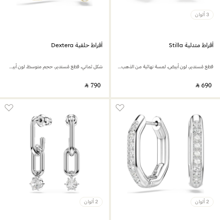
3 ألوان
أقراط متدلية Stilla
أقراط حلقية Dextera
قطع مُستدير، لون أبيض، لمسة نهائية من الذهب الوردي عيار 18 قيراط
شكل ثماني، قطع مُستدير، حجم متوسط، لون أبيض، لمسة نهائية من الذهب عيار 18 قيراط
‎ ⃁ ⁦790⁩ ‎
‎ ⃁ ⁦690⁩ ‎
2 ألوان
2 ألوان