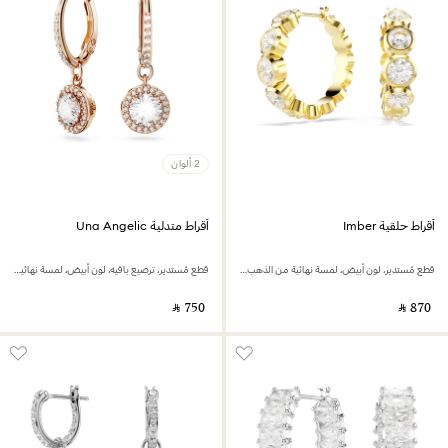
2 ألوان
أقراط حلقية Imber
أقراط متدلية Una Angelic
قطع مُستدير، لون أبيض، لمسة نهائية من الذهب عيار 18 قيراط
قطع مُستدير، ترصيع بافيه، لون أبيض، لمسة نهائية من الذهب الوردي عيار 18 قيراط
‎ ⃁ ⁦750⁩ ‎
‎ ⃁ ⁦870⁩ ‎