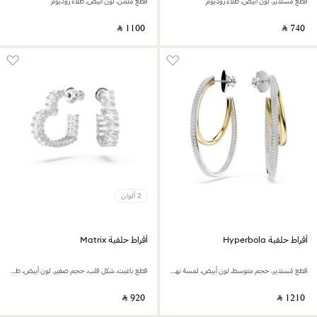
قطع مُستدير، لون أبيض، طلاء روديوم
قطع مُثَمَّن، لون أبيض، طلاء روديوم
‎ ⃁ ⁦1100⁩ ‎
‎ ⃁ ⁦740⁩ ‎
2 ألوان
أقراط حلقية Hyperbola
أقراط حلقية Matrix
قطع مُستدير، حجم متوسط، لون أبيض، لمسة نهائية من معادن مختلطة
قطع باغيت، شكل قلب، حجم صغير، لون أبيض، طلاء روديوم
‎ ⃁ ⁦920⁩ ‎
‎ ⃁ ⁦1210⁩ ‎