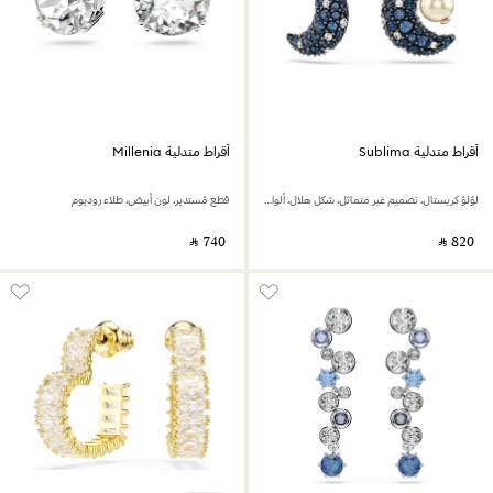
أقراط متدلية Sublima
أقراط متدلية Millenia
لؤلؤ كريستال، تصميم غير متماثل، شكل هلال، ألوان متعددة، لمسة نهائية من الذهب الوردي عيار 18 قيراط
قطع مُستدير، لون أبيض، طلاء روديوم
‎ ⃁ ⁦740⁩ ‎
‎ ⃁ ⁦820⁩ ‎