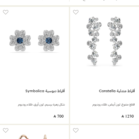
أقراط متدلية Constella
أقراط دبوسية Symbolica
قطع متنوع، لون أبيض، طلاء روديوم
شكل زهرة برسيم، لون أزرق، طلاء روديوم
‎ ⃁ ⁦700⁩ ‎
‎ ⃁ ⁦1230⁩ ‎