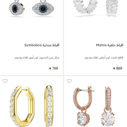
أقراط حلقية Matrix
أقراط متدلية Symbolica
قطع باغيت، لون أبيض، طلاء روديوم
شكل عين الحسود، لون أزرق، طلاء روديوم
‎ ⃁ ⁦760⁩ ‎
‎ ⃁ ⁦860⁩ ‎