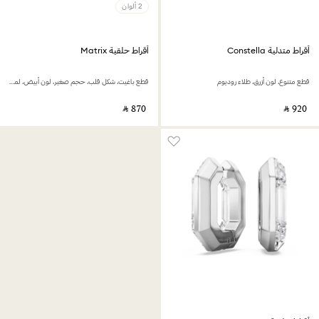
2 ألوان
أقراط متدلية Constella
أقراط حلقية Matrix
قطع متنوع، لون أزرق، طلاء روديوم
قطع باغيت، شكل قلب، حجم صغير، لون أبيض، لمسة نهائية من الذهب عيار 18 قيراط
‎ ⃁ ⁦870⁩ ‎
‎ ⃁ ⁦920⁩ ‎