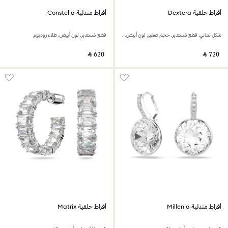
أقراط حلقية Dextera
أقراط متدلية Constella
شكل ثماني، قطع مُستدير، حجم صغير، لون أبيض، طلاء روديوم
قطع مُستدير، لون أبيض، طلاء روديوم
‎ ⃁ ⁦620⁩ ‎
‎ ⃁ ⁦720⁩ ‎
أقراط متدلية Millenia
أقراط حلقية Matrix