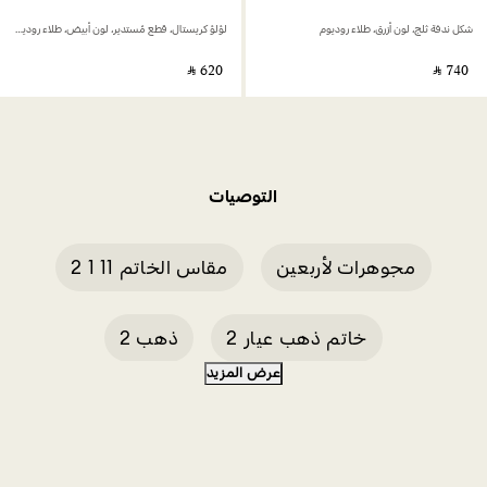
شكل ندفة ثلج، لون أزرق، طلاء روديوم
لؤلؤ كريستال، قطع مُستدير، لون أبيض، طلاء روديوم
‎ ⃁ ⁦620⁩ ‎
‎ ⃁ ⁦740⁩ ‎
التوصيات
مجوهرات لأربعين
مقاس الخاتم 11 1 2
خاتم ذهب عيار 2
ذهب 2
عرض المزيد