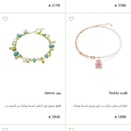
‎ ⃁ ⁦2150⁩ ‎
‎ ⃁ ⁦3380⁩ ‎
قلادة Teddy
عقد Gema
لؤلؤ كريستال، شكل دب، لون وردي، لمسة نهائية من الذهب الوردي عيار 18 قيراط
قطع متنوع، لون أخضر، لمسة نهائية من الذهب عيار 18 قيراط
‎ ⃁ ⁦2940⁩ ‎
‎ ⃁ ⁦1090⁩ ‎