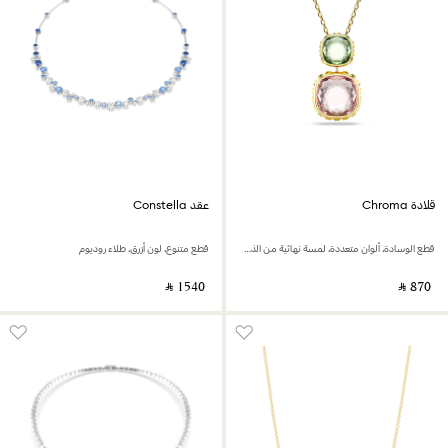
قلادة Chroma
عقد Constella
قطع الوسادة، ألوان متعددة، لمسة نهائية من الذهب عيار 18 قيراط
قطع متنوع، لون أزرق، طلاء روديوم
‎ ⃁ ⁦1540⁩ ‎
‎ ⃁ ⁦870⁩ ‎