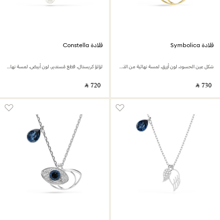
قلادة Symbolica
قلادة Constella
شكل عين الحسود، لون أزرق، لمسة نهائية من الذهب عيار 18 قيراط
لؤلؤ كريستال، قطع مُستدير، لون أبيض، لمسة نهائية من الذهب الوردي عيار 18 قيراط
‎ ⃁ ⁦720⁩ ‎
‎ ⃁ ⁦730⁩ ‎