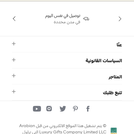
توصيل في نفس اليوم
في مدن محددة
عنّا
النشرة الأخبارية
السياسات القانونية
الأسئلة الشائعة
ماركة سواروفسكي
الشروط والأحكام
دليل المقاسات
المتاجر
سياسة الخصوصية
اتصل بنا
برنامج الولاء ميوز
واتساب
المتاجر
تمارا
تتبع طلبك
تتبع طلبك
© يتم تشغيل هذا الموقع الالكتروني من قبل Arabian
Luxury Gifts Company Limited LLC التي تزاول