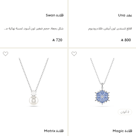
عقد Una
قلادة Swan
قطع مُستدير، لون أبيض، طلاء روديوم
شكل بجعة، حجم صغير، لون أسود، لمسة نهائية من الذهب الوردي عيار 18 قيراط
‎ ⃁ ⁦720⁩ ‎
‎ ⃁ ⁦800⁩ ‎
2 ألوان
قلادة Magic
قلادة Matrix