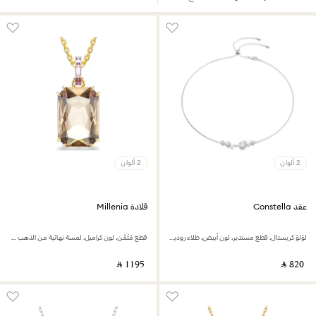
2 ألوان
2 ألوان
عقد Constella
قلادة Millenia
لؤلؤ كريستال، قطع مستدير، لون أبيض، طلاء روديوم
قطع مُثَمَّن، لون كراميل، لمسة نهائية من الذهب عيار 18 قيراط
‎ ⃁ ⁦1195⁩ ‎
‎ ⃁ ⁦820⁩ ‎