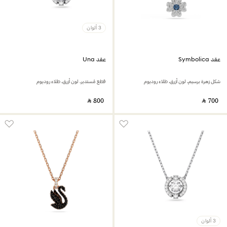
3 ألوان
عقد Symbolica
عقد Una
شكل زهرة برسيم، لون أزرق، طلاء روديوم
قطع مُستدير، لون أزرق، طلاء روديوم
‎ ⃁ ⁦800⁩ ‎
‎ ⃁ ⁦700⁩ ‎
3 ألوان