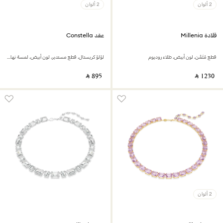
2 ألوان
2 ألوان
قلادة Millenia
عقد Constella
قطع مُثَمَّن، لون أبيض، طلاء روديوم
لؤلؤ كريستال، قطع مستدير، لون أبيض، لمسة نهائية من الذهب الوردي عيار 18 قيراط
‎ ⃁ ⁦895⁩ ‎
‎ ⃁ ⁦1230⁩ ‎
2 ألوان