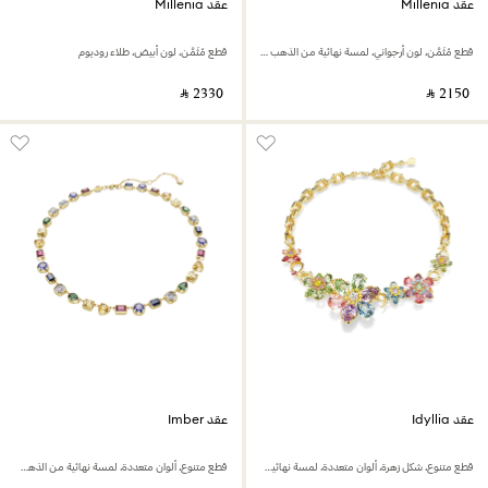
عقد Millenia
عقد Millenia
قطع مُثَمَّن، لون أرجواني، لمسة نهائية من الذهب عيار 18 قيراط
قطع مُثَمَّن، لون أبيض، طلاء روديوم
‎ ⃁ ⁦2330⁩ ‎
‎ ⃁ ⁦2150⁩ ‎
عقد Idyllia
عقد Imber
قطع متنوع، شكل زهرة، ألوان متعددة، لمسة نهائية من الذهب عيار 18 قيراط
قطع متنوع، ألوان متعددة، لمسة نهائية من الذهب عيار 18 قيراط