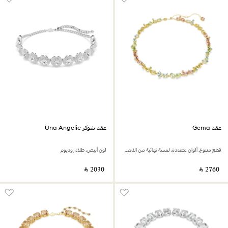
عقد Gema
عقد شوكر Una Angelic
قطع متنوع، ألوان متعددة، لمسة نهائية من الذهب عيار 18 قيراط
لون أبيض، طلاء روديوم
‎ ⃁ ⁦2030⁩ ‎
‎ ⃁ ⁦2760⁩ ‎