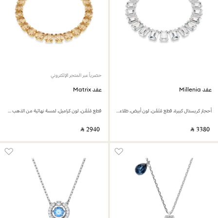
حصرياً عبر المتجر الإلكتروني
عقد Millenia
عقد Matrix
أحجار كريستال كبيرة، قطع مُثَمَّن، لون أبيض، طلاء روديوم
قطع مُثَمَّن، لون كراميل، لمسة نهائية من الذهب عيار 18 قيراط
‎ ⃁ ⁦2940⁩ ‎
‎ ⃁ ⁦3380⁩ ‎