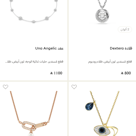
2 ألوان
قلادة Dextera
عقد Una Angelic
قطع مُستدير، لون أبيض، طلاء روديوم
قطع مُستدير، حليات ثنائية الوجه، لون أبيض، طلاء روديوم
‎ ⃁ ⁦1100⁩ ‎
‎ ⃁ ⁦800⁩ ‎