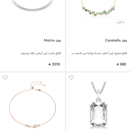
2 ألوان
عقد Constella
عقد Matrix
قطع متنوع، لون أخضر، لمسة نهائية من الذهب عيار 18 قيراط
قطع باغيت، لون أبيض، طلاء روديوم
‎ ⃁ ⁦2030⁩ ‎
‎ ⃁ ⁦980⁩ ‎