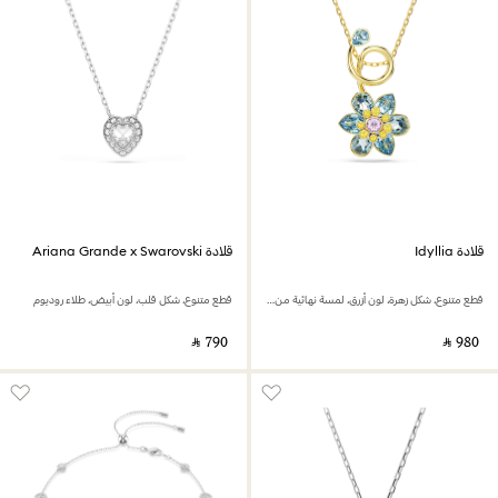
قلادة Idyllia
قلادة Ariana Grande x Swarovski
قطع متنوع، شكل زهرة، لون أزرق، لمسة نهائية من الذهب عيار 18 قيراط
قطع متنوع، شكل قلب، لون أبيض، طلاء روديوم
‎ ⃁ ⁦790⁩ ‎
‎ ⃁ ⁦980⁩ ‎