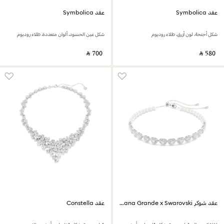
عقد Symbolica
عقد Symbolica
شكل أجنحة، لون أزرق، طلاء روديوم
شكل عين الحسود، ألوان متعددة، طلاء روديوم
‎ ⃁ ⁦700⁩ ‎
‎ ⃁ ⁦580⁩ ‎
عقد شوكر Ariana Grande x Swarovski
عقد Constella