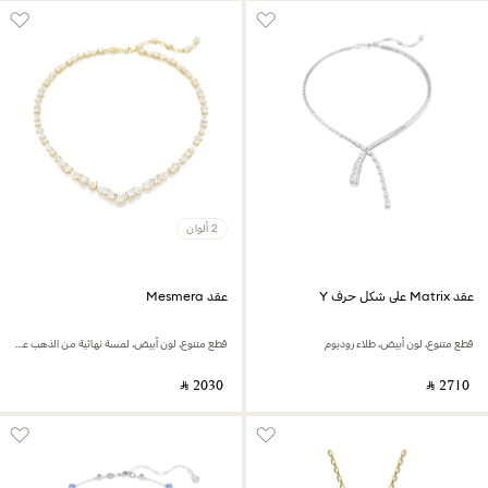
2 ألوان
عقد Matrix على شكل حرف Y
عقد Mesmera
قطع متنوع، لون أبيض، طلاء روديوم
قطع متنوع، لون أبيض، لمسة نهائية من الذهب عيار 18 قيراط
‎ ⃁ ⁦2030⁩ ‎
‎ ⃁ ⁦2710⁩ ‎