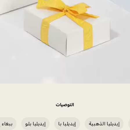
التوصيات
إيديليا الذهبية
إيديليا با
إيديليا بلو
ببغاء إ