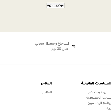
عرض المزيد
لؤة كريستالية من إيديليا
طيور إيديليا والفراشات - جرة
استرجاع واستبدال مجاني
خلال 30 يوم
لسياسات القانونية
المتاجر
لشروط والأحكام
المتاجر
ياسة الخصوصية
رنامج الولاء ميوز
مارا