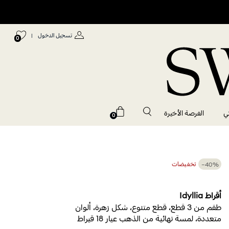
تسجيل الدخول
|
0
ي
الفرصة الأخيرة
0
−40%
تخفيضات
أقراط Idyllia
طقم من 3 قطع، قطع متنوع، شكل زهرة، ألوان
متعددة، لمسة نهائية من الذهب عيار 18 قيراط