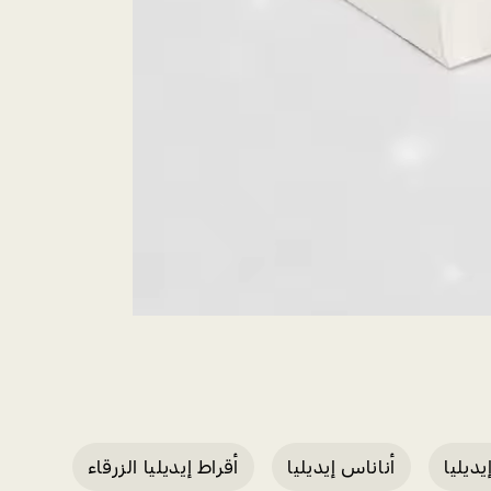
يديليا
أناناس إيديليا
أقراط إيديليا الزرقاء