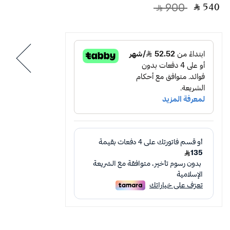
‎ ⃁ ⁦540⁩ ‎
‎ ⃁ ⁦900⁩ ‎