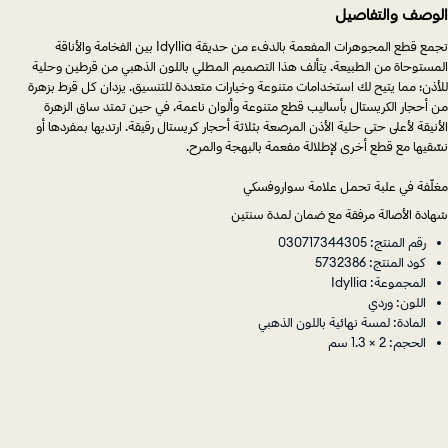
الوصف والتفاصيل
تجمع قطع المجوهرات المفعمة بالدفء من حديقة Idyllia بين الفخامة والأناقة
المستوحاة من الطبيعة. يتألف هذا التصميم المطلي باللون الذهبي من قرطين وحلية
للأذن؛ مما يتيح لك استخدامات متنوعة وخيارات متعددة للتنسيق. يزدان كل قرط بزهرة
من أحجار الكريستال بأساليب قطع متنوعة وألوان ناعمة، في حين تمتد ساق الزهرة
الأنيقة لأعلى حتى حلية الأذن المرصعة بثلاثة أحجار كريستال رقيقة. ارتديها بمفردها أو
نسِّقيها مع قطع أخرى لإطلالة مفعمة بالبهجة والمرح.
مغلّفة في علبة تحمل علامة سواروفسكي
شهادة الأصالة مرفقة مع ضمان لمدة سنتين
رقم المنتج: 030717344305
كود المنتج: 5732386
المجموعة: Idyllia
اللون: وردي
المادة: لمسة نهائية باللون الذهبي
الحجم: 2 × 1.3 سم