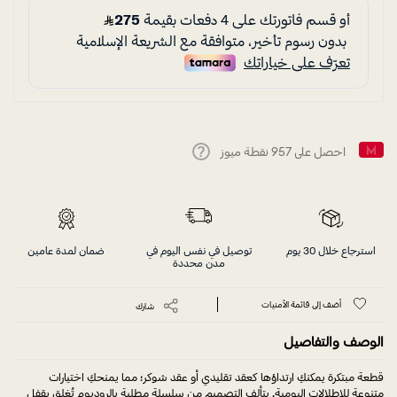
احصل على
957
نقطة ميوز
Help
استرجاع خلال 30 يوم
توصيل في نفس اليوم في
ضمان لمدة عامين
مدن محددة
أضف إلى قائمة الأمنيات
شارك
الوصف والتفاصيل
قطعة مبتكرة يمكنكِ ارتداؤها كعقد تقليدي أو عقد شوكر؛ مما يمنحكِ اختيارات
متنوعة للإطلالات اليومية. يتألف التصميم من سلسلة مطلية بالروديوم تُغلق بقفل