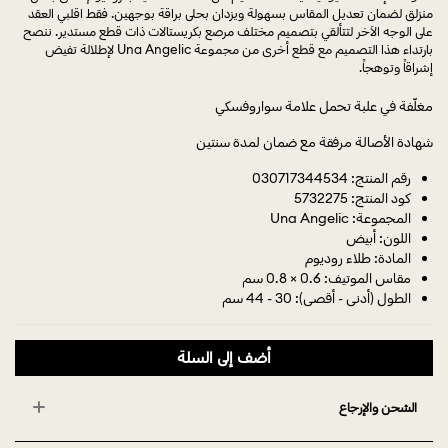
منزلق لضمان تعديل المقاس بسهولة ويزدان بحلى براقة بوجهين. فقط اقلبي العقد
على الوجه الآخر لتتألقي بتصميم مختلف مرصع بكريستالات ذات قطع مستدير. ننصح
بارتداء هذا التصميم مع قطع أخرى من مجموعة Una Angelic لإطلالة تفيض
إشراقاً وتوهجاً.
مغلّفة في علبة تحمل علامة سواروفسكي
شهادة الأصالة مرفقة مع ضمان لمدة سنتين
رقم المنتج: 030717344534
كود المنتج: 5732275
المجموعة: Una Angelic
اللون: أبيض
المادة: طلاء روديوم
مقاس الموتيف: 0.6 × 0.8 سم
الطول (أدنى - أقصى): 30 - 44 سم
أضف إلى السلة
الشحن والإرجاع