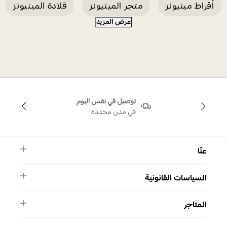
أقراط مينيونز
متجر المينيونز
قلادة المينيونز
عرض المزيد
دي حل
أقراط
خاتم أبيض على شكل قلب
توصيل في نفس اليوم
في مدن محددة
عنّا
النشرة الأخبارية
السياسات القانونية
الأسئلة الشائعة
ماركة سواروفسكي
الشروط والأحكام
دليل المقاسات
المتاجر
سياسة الخصوصية
اتصل بنا
برنامج الولاء ميوز
واتساب
المتاجر
تمارا