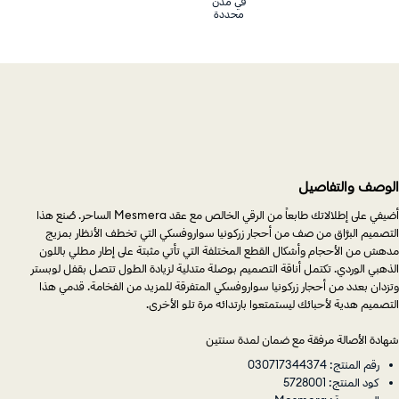
في مدن
محددة
الوصف والتفاصيل
أضيفي على إطلالاتك طابعاً من الرقي الخالص مع عقد Mesmera الساحر. صُنع هذا
التصميم البرَّاق من صف من أحجار زركونيا سواروفسكي التي تخطف الأنظار بمزيج
مدهش من الأحجام وأشكال القطع المختلفة التي تأتي مثبتة على إطار مطلي باللون
الذهبي الوردي. تكتمل أناقة التصميم بوصلة متدلية لزيادة الطول تتصل بقفل لوبستر
وتزدان بعدد من أحجار زركونيا سواروفسكي المتفرقة للمزيد من الفخامة. قدمي هذا
التصميم هدية لأحبائك ليستمتعوا بارتدائه مرة تلو الأخرى.
شهادة الأصالة مرفقة مع ضمان لمدة سنتين
رقم المنتج: 030717344374
كود المنتج: 5728001