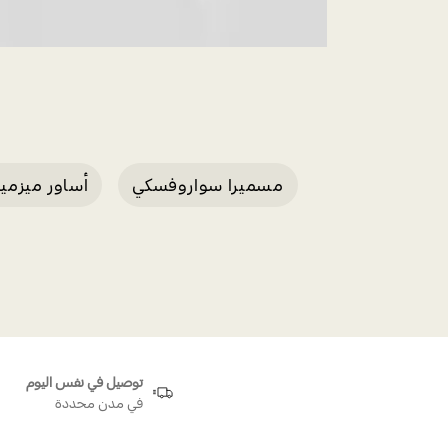
مسميرا سواروفسكي
أساور ميزمير
أقراط ميزميرا الحلقية مطلية بالروديوم الأبيض
توصيل في نفس اليوم
في مدن محددة