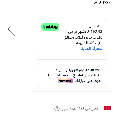
‎ ⃁ ⁦2030⁩ ‎
احصل على
1765
نقطة ميوز
Help