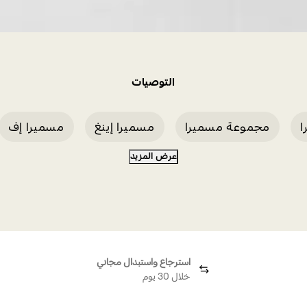
التوصيات
ا
مجموعة مسميرا
مسميرا إينغ
مسميرا إف
عرض المزيد
خاتم مسميرا مفتوح، قطع على شكل قلب، مرصع بالأحجار الب
استرجاع واستبدال مجاني
خلال 30 يوم